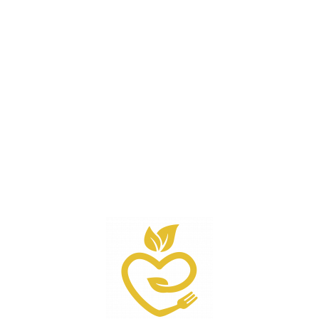
Salát s dýňovým dipem, krutony a camembertem
0 min
0.0
Odebírejte novinky
Lorem ipsum dolor sit amet
Email
Odeslat
Doucse.cz
Doučování po celé ČR. ZŠ,SŠ,VŠ.